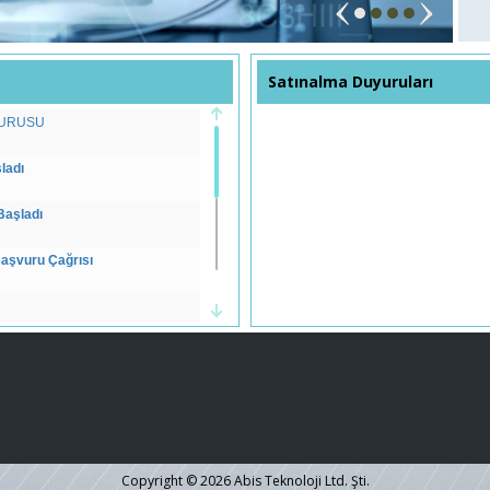
Satınalma Duyuruları
YURUSU
ladı
Başladı
Başvuru Çağrısı
k Programı Projesi (TU11)
5)
Copyright © 2026 Abis Teknoloji Ltd. Şti.