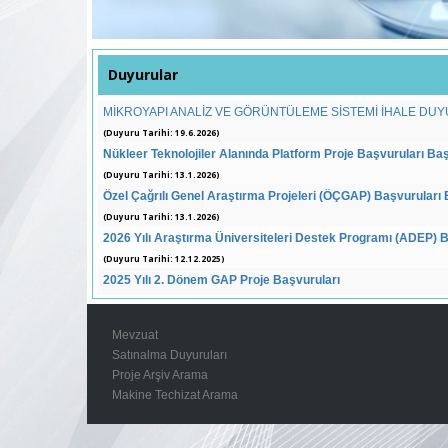
Duyurular
MİKROYAPI ANALİZ VE GÖRÜNTÜLEME SİSTEMİ İHALE DU
(Duyuru Tarihi: 19.6.2026)
Nükleer Teknolojiler Alanında Platform Proje Başvuruları Baş
(Duyuru Tarihi: 13.1.2026)
Özel Çağrılı Genel Araştırma Projeleri (ÖÇGAP) Başvuruları 
(Duyuru Tarihi: 13.1.2026)
2026 Yılı Araştırma Üniversiteleri Destek Programı (ADEP) 
(Duyuru Tarihi: 12.12.2025)
2025 Yılı 2. Dönem GAP Proje Başvuruları
(Duyuru Tarihi: 12.9.2025)
2025 Yılı Teknik Üniversiteler Birliği Destek Programı Deste
Mevzuat
Başvuruları Başladı
Satınalma Duyuruları
(Duyuru Tarihi: 16.8.2025)
Proje Arşiv Arama
2025 Yılı Platform Proje Başvuruları Başlamıştır
Makine Techizat Arama
(Duyuru Tarihi: 1.8.2025)
DİSK İÇEREN SUNUCU VE EKİPMANLARI ALIMI İHALESİ (202
(Duyuru Tarihi: 25.7.2025)